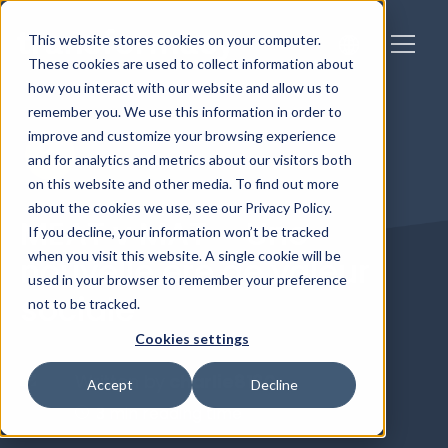
This website stores cookies on your computer.
These cookies are used to collect information about
how you interact with our website and allow us to
remember you. We use this information in order to
improve and customize your browsing experience
and for analytics and metrics about our visitors both
on this website and other media. To find out more
about the cookies we use, see our Privacy Policy.
MEAT v MAT – Une
If you decline, your information won’t be tracked
when you visit this website. A single cookie will be
nouvelle ère de valeur
used in your browser to remember your preference
sociale
not to be tracked.
Cookies settings
Written by
charlie8180
Accept
Decline
3 min reading time