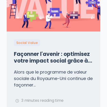
Social Value
Façonner l'avenir : optimisez
votre impact social grâce à
l'apprentissage et aux T-
Alors que le programme de valeur
Levels
sociale du Royaume-Uni continue de
façonner...
3 minutes reading time