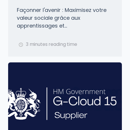
l'apprentissage et aux T-
Façonner l'avenir : Maximisez votre
Levels
valeur sociale grâce aux
apprentissages et...
3 minutes reading time