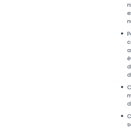
n
e
n
P
c
a
é
d
d
C
m
d
C
s