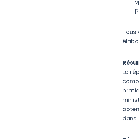
s
p
Tous 
élabo
Résul
La ré
complè
prati
minist
obten
dans 