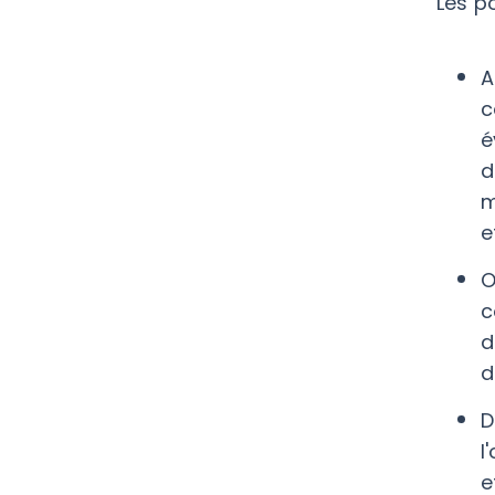
Les po
A
c
é
d
m
e
O
c
d
d
D
l
e