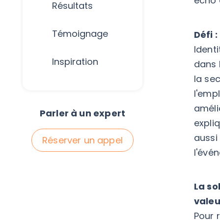
écho 
Résultats
Témoignage
Défi 
Ident
Inspiration
dans l
la se
l'emp
améli
Parler à un expert
expli
aussi
Réserver un appel
l'évé
La so
valeu
Pour 