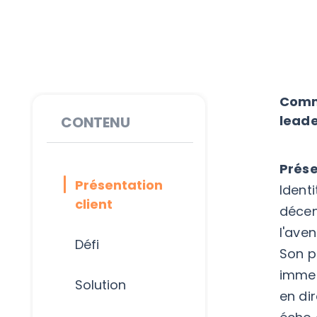
Comme
leade
CONTENU
Prése
Présentation
Ident
client
décen
l'ave
Défi
Son p
immer
Solution
en di