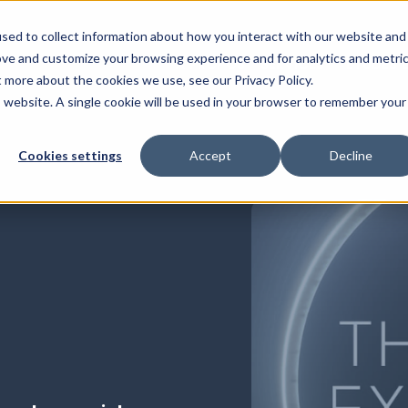
sed to collect information about how you interact with our website and
ove and customize your browsing experience and for analytics and metri
À PROPOS
SERVICES
ÉTUDES 
Show 
t more about the cookies we use, see our Privacy Policy.
is website. A single cookie will be used in your browser to remember your
Cookies settings
Accept
Decline