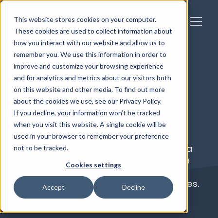
This website stores cookies on your computer.
These cookies are used to collect information about
how you interact with our website and allow us to
remember you. We use this information in order to
improve and customize your browsing experience
and for analytics and metrics about our visitors both
on this website and other media. To find out more
Certification
about the cookies we use, see our Privacy Policy.
EcoVadis
.
If you decline, your information won’t be tracked
when you visit this website. A single cookie will be
used in your browser to remember your preference
Associez-vous à nous pour obtenir la
not to be tracked.
certification EcoVadis, l'évaluation la
Cookies settings
plus fiable au monde en matière de
développement durable des entreprises.
Accept
Decline
Téléchargez le guide EcoVadis pour
commencer votre parcours.