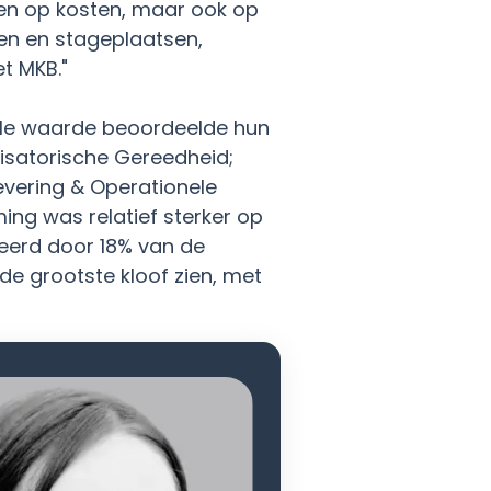
ren op kosten, maar ook op
en en stageplaatsen,
t MKB."
iale waarde beoordeelde hun
isatorische Gereedheid;
evering & Operationele
ng was relatief sterker op
eerd door 18% van de
de grootste kloof zien, met