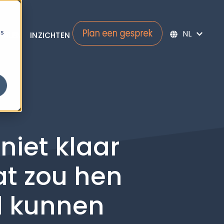
cs
HALEN
INZICHTEN
ubmenu for Diensten
niet klaar
at zou hen
d kunnen