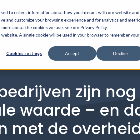
sed to collect information about how you interact with our website and
ove and customize your browsing experience and for analytics and metri
OVER ONS
DIENSTEN
KLANTVER
Show s
t more about the cookies we use, see our Privacy Policy.
is website. A single cookie will be used in your browser to remember your
Cookies settings
Accept
Decline
bedrijven zijn nog 
ale waarde – en d
n met de overhei