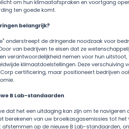
rplicht om hun klimaatafspraken en voortgang op
rding ten goede komt.
ingen belangrijk?
" onderstreept de dringende noodzaak voor bedri
. Door van bedrijven te eisen dat ze wetenschappe
 verantwoordelijkheid nemen voor hun uitstoot, wi
ldwijde klimaatdoelstellingen. Deze verschuiving ve
orp certificering, maar positioneert bedrijven ook
omie.
euwe B Lab-standaarden
e dat het een uitdaging kan zijn om te navigeren 
het berekenen van uw broeikasgasemissies tot het 
et afstemmen op de nieuwe B Lab-standaarden, ons 