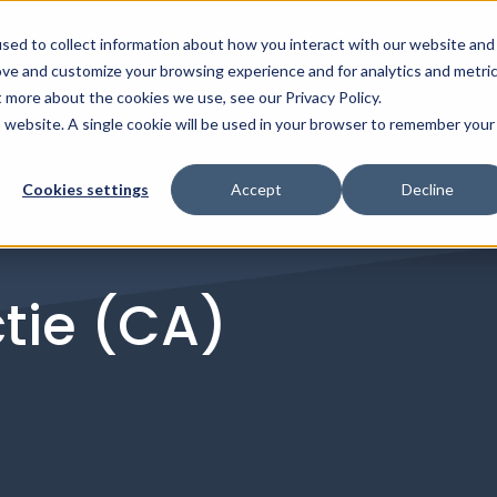
sed to collect information about how you interact with our website and
ove and customize your browsing experience and for analytics and metri
OVER ONS
DIENSTEN
KLANTVER
Show s
t more about the cookies we use, see our Privacy Policy.
is website. A single cookie will be used in your browser to remember your
Cookies settings
Accept
Decline
tie (CA)