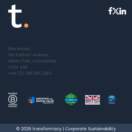
Bee House,
140 Eastern Avenue,
Milton Park, Oxfordshire
OX14 4SB
+44 (0) 186 595 3353
© 2026 transformacy | Corporate Sustainability