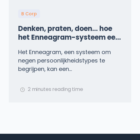
B Corp
Denken, praten, doen... hoe
het Enneagram-systeem een
bedrijf kan helpen bij
Het Enneagram, een systeem om
verandermanagement
negen persoonlijkheidstypes te
begrijpen, kan een...
2 minutes reading time