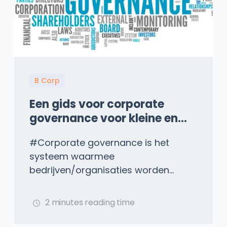
B Corp
Een gids voor corporate
governance voor kleine en
middelgrote ondernemingen
#Corporate governance is het
in Engeland en Wales
systeem waarmee
bedrijven/organisaties worden...
2 minutes reading time