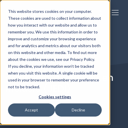
This website stores cookies on your computer.
These cookies are used to collect information about
how you interact with our website and allow us to
remember you. We use this information in order to
improve and customize your browsing experience
and for analytics and metrics about our visitors both
on this website and other media. To find out more
about the cookies we use, see our Privacy Policy.
Rechtvaardigheid,
If you decline, your information won’t be tracked
when you visit this website. A single cookie will be
gelijkheid, diversiteit en
used in your browser to remember your preference
inclusie (JEDI)
not to be tracked.
Cookies settings
Written by
Laura
Accept
Decline
2 min reading time