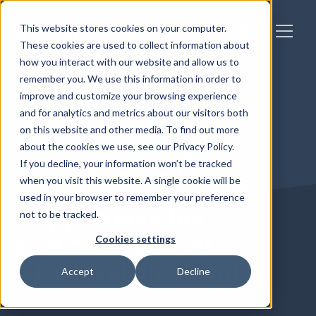
This website stores cookies on your computer.
These cookies are used to collect information about
how you interact with our website and allow us to
remember you. We use this information in order to
improve and customize your browsing experience
and for analytics and metrics about our visitors both
on this website and other media. To find out more
about the cookies we use, see our Privacy Policy.
Maatschappelijke
If you decline, your information won’t be tracked
when you visit this website. A single cookie will be
waarde – Belangrijke
used in your browser to remember your preference
stappen voor het
not to be tracked.
schrijven van een
Cookies settings
succesvol antwoord
Accept
Decline