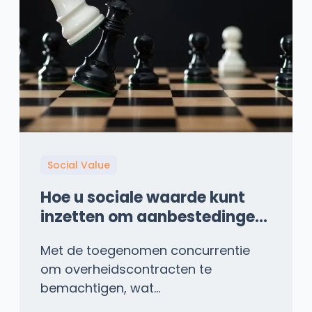
Social Value
Hoe u sociale waarde kunt
inzetten om aanbestedingen
in de publieke sector binnen
Met de toegenomen concurrentie
te halen
om overheidscontracten te
bemachtigen, wat...