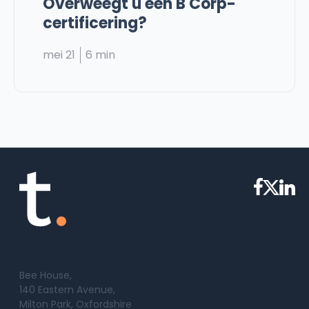
Overweegt u een B Corp-
certificering?
mei 21
6 min
Bee House,
140 Eastern Avenue,
Milton Park, Oxfordshire