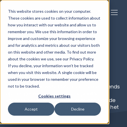
This website stores cookies on your computer.
These cookies are used to collect information about
how you interact with our website and allow us to
remember you. We use this information in order to
improve and customize your browsing experience
and for analytics and metrics about our visitors both
on this website and other media. To find out more
about the cookies we use, see our Privacy Policy.
Inzichten.
If you decline, your information won’t be tracked
when you visit this website. A single cookie will be
used in your browser to remember your preference
Ontdek de nieuwste ESG-inzichten en trends
not to be tracked.
op het gebied van maatschappelijk
Cookies settings
verantwoord ondernemen met een van de
toonaangevende ESG-adviesbureaus in het
Accept
Decline
Verenigd Koninkrijk – uw bron voor
duurzame bedrijfspraktijken.