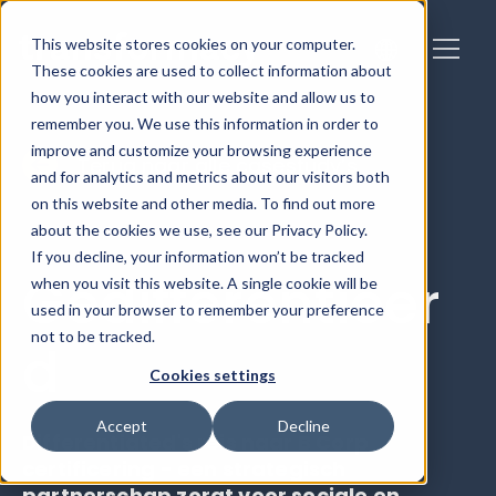
This website stores cookies on your computer.
These cookies are used to collect information about
how you interact with our website and allow us to
remember you. We use this information in order to
improve and customize your browsing experience
Terug naar alle casestudy’s
and for analytics and metrics about our visitors both
on this website and other media. To find out more
about the cookies we use, see our Privacy Policy.
If you decline, your information won’t be tracked
Gedifferentieer
when you visit this website. A single cookie will be
used in your browser to remember your preference
not to be tracked.
d
Cookies settings
Accept
Decline
Differentiated's reis naar B Corp
certificering - een strategisch
partnerschap zorgt voor sociale en