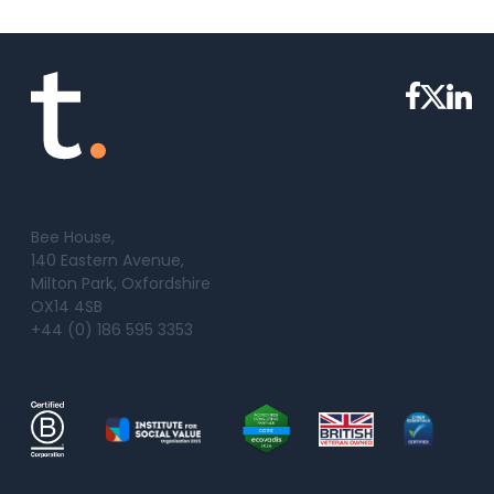
Bee House,
140 Eastern Avenue,
Milton Park, Oxfordshire
OX14 4SB
+44 (0) 186 595 3353